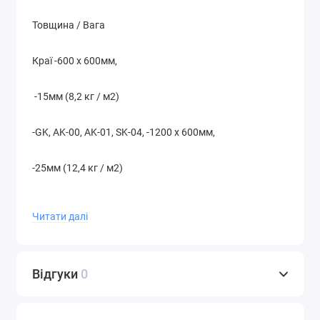
Товщина / Вага
Краї -600 х 600мм,
-15мм (8,2 кг / м2)
-GK, AK-00, AK-01, SK-04, -1200 х 600мм,
-25мм (12,4 кг / м2)
-SK-08, AK-02, AK-03, SK-05, -2400 х 600мм
Читати далі
-SK-06, VK-09, VK-10, VK-12
Відгуки
0