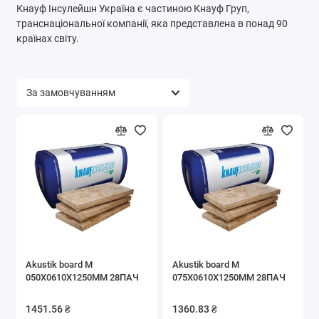
Кнауф Інсулейшн Україна є частиною Кнауф Груп,
транснаціональної компанії, яка представлена в понад 90
країнах світу.
Akustik board M
Akustik board M
050X0610X1250MM 28ПАЧ
075X0610X1250MM 28ПАЧ
1451.56 ₴
1360.83 ₴