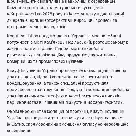
щоб зменшити свій вплив на навколишнє середовище.
Компанія поставила за мету досягти вуглецевої
нейтральності до 2028 року та інвестувала у відновлювані
джерела енергії, енергоефективні виробничі процеси та
програми зменшення відходів.
Knauf Insulation представлена в Україні та має виробничі
потужності в місті Кам’янець-Подільський, розташованому в
західній частині країни. Підприємство виробляє
різноманітну теплоізоляційну продукцію для житлових,
комерційних та промислових будівель.
Кнауф Інсулейшн Україна пропонує теплоізоляційні рішення
для стін, дахів, підлог і систем опалення, вентиляції та
кондиціонування, а також спеціальні продукти для
промислового застосування. Продукція компанії розроблена
для підвищення енергоефективності, зменшення викидів
парникових газів і підвищення акустичних характеристик.
Окрім виробництва ізоляційної продукції, Кнауф Інсулейшн
Україна прагне до сталого розвитку та реалізувала низку
ініціатив, спрямованих на зменшення впливу на навколишнє
середовище.