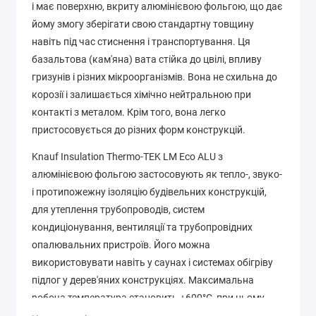
і має поверхню, вкриту алюмінієвою фольгою, що дає
йому змогу зберігати свою стандартну товщину
навіть під час стиснення і транспортування. Ця
базальтова (кам'яна) вата стійка до цвілі, впливу
гризунів і різних мікроорганізмів. Вона не схильна до
корозії і залишається хімічно нейтральною при
контакті з металом. Крім того, вона легко
пристосовується до різних форм конструкцій.
Knauf Insulation Thermo-TEK LM Eco ALU з
алюмінієвою фольгою застосовують як тепло-, звуко-
і протипожежну ізоляцію будівельних конструкцій,
для утеплення трубопроводів, систем
кондиціонування, вентиляції та трубопровідних
опалювальних пристроїв. Його можна
використовувати навіть у саунах і системах обігріву
підлог у дерев'яних конструкціях. Максимальна
робоча температура становить +600°C, при цьому
температура поверхні алюмінієвої фольги не може