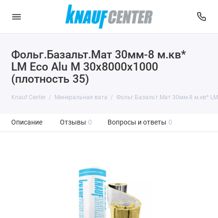
Фольг.Базальт.Мат 30мм-8 м.кв*
LМ Eco Alu M 30х8000х1000
(плотность 35)
Knauf Center
Минеральная вата
Фольг.Базальт.Мат 30мм-8 м.кв* LМ
Описание
Отзывы
0
Вопросы и ответы
0