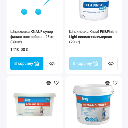
Шпаклевка KNAUF супер
Шпаклёвка Knauf Fill&Finish
финиш пастообраз., 25 кг
Light винило-полимерная
(30шт)
(20 кг)
1410.00 ₴
В корзину
В корзину