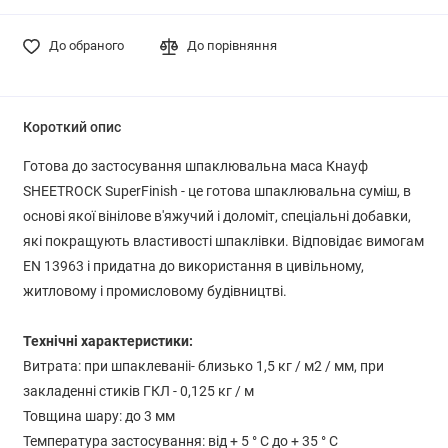
До обраного
До порівняння
Короткий опис
Готова до застосування шпаклювальна маса Кнауф
SHEETROCK SuperFinish - це готова шпаклювальна суміш, в
основі якої вінілове в'яжучий і доломіт, спеціальні добавки,
які покращують властивості шпаклівки. Відповідає вимогам
EN 13963 і придатна до використання в цивільному,
житловому і промисловому будівництві.
Технічні характеристики:
Витрата: при шпаклеваніі- близько 1,5 кг / м2 / мм, при
закладенні стиків ГКЛ - 0,125 кг / м
Товщина шару: до 3 мм
Температура застосування: від + 5 ° С до + 35 ° С