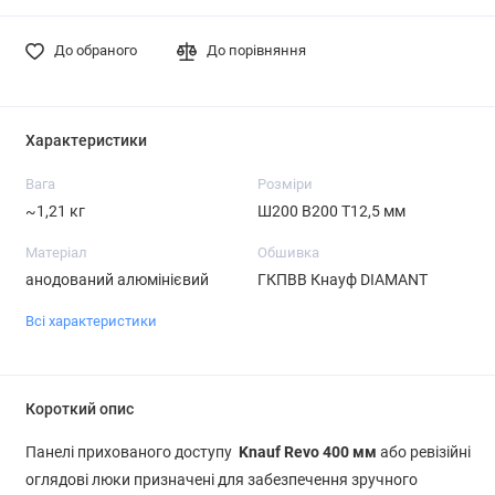
До обраного
До порівняння
Характеристики
Вага
Розміри
~1,21 кг
Ш200 В200 Т12,5 мм
Матеріал
Обшивка
анодований алюмінієвий
ГКПВВ Кнауф DIAMANT
Всі характеристики
Короткий опис
Панелі прихованого доступу
Knauf Revo 400 мм
або ревізійні
оглядові люки призначені для забезпечення зручного