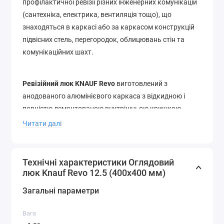
профілактичної ревізії різних інженерних комунікацій
(сантехніка, електрика, вентиляція тощо), що
знаходяться в каркасі або за каркасом конструкцій
підвісних стель, перегородок, облицювань стін та
комунікаційних шахт.
Ревізійний люк KNAUF Revo
виготовлений з
анодованого алюмінієвого каркаса з відкидною і
повністю демонтованою внутрішньою кришкою,
алмазною пластиною і запобіжною клямкою, що
Читати далі
само активується. Обидві частини рами на звороті
посилені плоскими сталевими куточками. Кришка
утримує спеціальним замком з нержавіючої сталі та
Технічні характеристики Оглядовий
двома сталевими шарнірами.
люк Knauf Revo 12.5 (400x400 мм)
Загальні параметри
Спроектовано для всіх поширених стельових систем з
гіпсокартонних плит, для зібраних з окремих
Вага
елементів або секцій стін, ревізійний люк Кнауф може