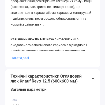
профілактичної ревізії різних інженерних комунікацій
(сантехніка, електрика, вентиляція тощо), що
знаходяться в каркасі або за каркасом конструкцій
підвісних стель, перегородок, облицювань стін та
комунікаційних шахт.
Ревізійний люк KNAUF Revo
виготовлений з
анодованого алюмінієвого каркаса з відкидною і
повністю демонтованою внутрішньою кришкою,
алмазною пластиною і запобіжною клямкою, що
Читати далі
само активується. Обидві частини рами на звороті
посилені плоскими сталевими куточками. Кришка
утримує спеціальним замком з нержавіючої сталі та
Технічні характеристики Оглядовий
двома сталевими шарнірами.
люк Knauf Revo 12.5 (600x600 мм)
Загальні параметри
Спроектовано для всіх поширених стельових систем з
гіпсокартонних плит, для зібраних з окремих
Вага
елементів або секцій стін, ревізійний люк Кнауф може