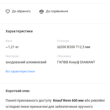
До обраного
До порівняння
Характеристики
Вага
Розміри
~1,21 кг
Ш200 В200 Т12,5 мм
Матеріал
Обшивка
анодований алюмінієвий
ГКПВВ Кнауф DIAMANT
Всі характеристики
Короткий опис
Панелі прихованого доступу
Knauf Revo 600 мм
або ревізійні
оглядові люки призначені для забезпечення зручного