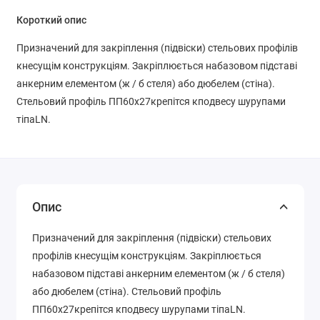
Короткий опис
Призначений для закріплення (підвіски) стельових профілів
кнесущім конструкціям. Закріплюється набазовом підставі
анкерним елементом (ж / б стеля) або дюбелем (стіна).
Стельовий профіль ПП60х27крепітся кподвесу шурупами
тіпаLN.
Опис
Призначений для закріплення (підвіски) стельових
профілів кнесущім конструкціям. Закріплюється
набазовом підставі анкерним елементом (ж / б стеля)
або дюбелем (стіна). Стельовий профіль
ПП60х27крепітся кподвесу шурупами тіпаLN.