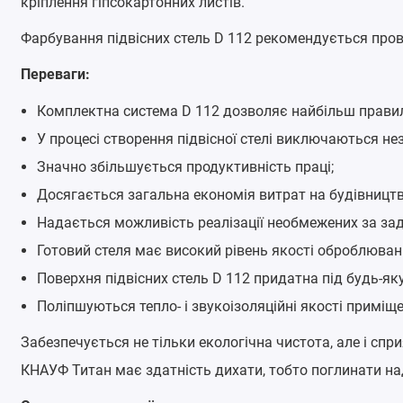
кріплення гіпсокартонних листів.
Фарбування підвісних стель D 112 рекомендується пров
Переваги:
Комплектна система D 112 дозволяє найбільш правильн
У процесі створення підвісної стелі виключаються нез
Значно збільшується продуктивність праці;
Досягається загальна економія витрат на будівництво
Надається можливість реалізації необмежених за зад
Готовий стеля має високий рівень якості оброблюван
Поверхня підвісних стель D 112 придатна під будь-
Поліпшуються тепло- і звукоізоляційні якості приміщ
Забезпечується не тільки екологічна чистота, але і сп
КНАУФ Титан має здатність дихати, тобто поглинати на