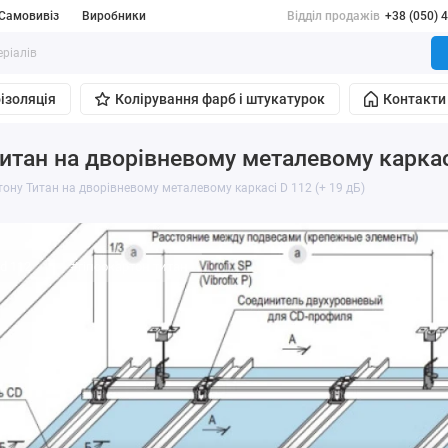
Самовивіз
Виробники
Відділ продажів
+38 (050) 
ізоляція
Колірування фарб і штукатурок
Контакти
итан на дворівневому металевому каркасі
тону Титан на дворівневому металевому каркасі D 112 (+ 19 дБ)
d 112
#гіпсокартон титан