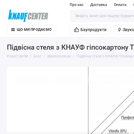
Про нас
Доставка
Оплата
Баупродукти
Звуко
ЩО МИ ПРОДАЄМО
Підвісна стеля з КНАУФ гіпсокартону Т
Knauf Center
Блог
Звукоізоляція
Підвісна стеля з КНАУФ гіпсокар
#підвісна стеля
#дворівневий металевий каркас
#