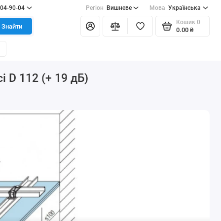
404-90-04
Регіон
Вишневе
Мова
Українська
Кошик
0
Знайти
0.00 ₴
 D 112 (+ 19 дБ)