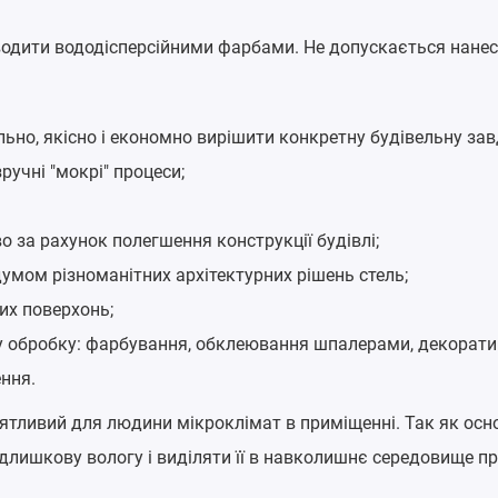
одити вододісперсійними фарбами. Не допускається нанесе
о, якісно і економно вирішити конкретну будівельну завда
ручні "мокрі" процеси;
 за рахунок полегшення конструкції будівлі;
умом різноманітних архітектурних рішень стель;
их поверхонь;
яку обробку: фарбування, обклеювання шпалерами, декорат
ення.
риятливий для людини мікроклімат в приміщенні. Так як осн
длишкову вологу і виділяти її в навколишнє середовище пр