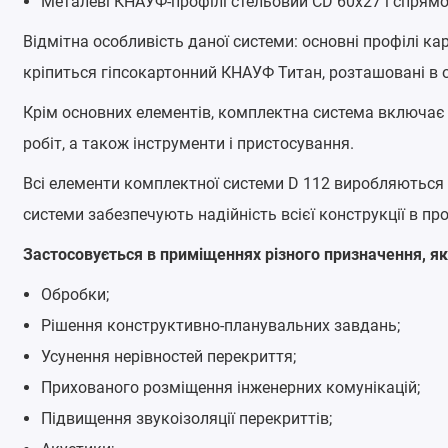
Металеві КНАУФ-профілі стельовий CD 60x27 і спрямо
Відмітна особливість даної системи: основні профілі карк
кріпиться гіпсокартонний КНАУФ Титан, розташовані в о
Крім основних елементів, комплектна система включає 
робіт, а також інструменти і пристосування.
Всі елементи комплектної системи D 112 виробляються з
системи забезпечують надійність всієї конструкції в про
Застосовується в приміщеннях різного призначення, як 
Обробки;
Рішення конструктивно-планувальних завдань;
Усунення нерівностей перекриття;
Прихованого розміщення інженерних комунікацій;
Підвищення звукоізоляції перекриттів;