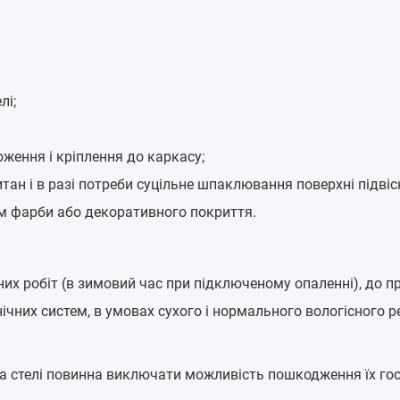
лі;
ження і кріплення до каркасу;
н і в разі потреби суцільне шпаклювання поверхні підвісно
ям фарби або декоративного покриття.
их робіт (в зимовий час при підключеному опаленні), до пр
хнічних систем, в умовах сухого і нормального вологісного 
а стелі повинна виключати можливість пошкодження їх го