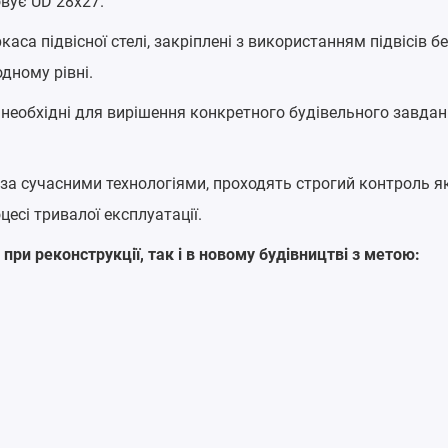
вує UD 28x27.
аса підвісної стелі, закріплені з використанням підвісів без
дному рівні.
необхідні для вирішення конкретного будівельного завданн
а сучасними технологіями, проходять строгий контроль яко
цесі тривалої експлуатації.
при реконструкції, так і в новому будівництві з метою: