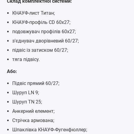
Склад комплектної системи:
КНАУФ-лист Титан;
КНАУФ-профіль CD 60x27;
подовжувач профілів 60x27;
з'єднувач дворівневий 60/27;
підвіс із затиском 60/27;
тяга підвісу.
Або:
Підвіс прямий 60/27;
Шуруп LN 9;
Шуруп TN 25;
Анкерний елемент;
Стрічка армована;
Шпаклівка КНАУФ-Фугенфюллер;