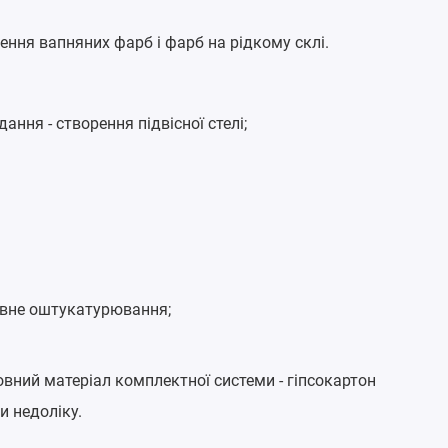
ння вапняних фарб і фарб на рідкому склі.
ння - створення підвісної стелі;
ивне оштукатурювання;
овний матеріал комплектної системи - гіпсокартон
и недоліку.