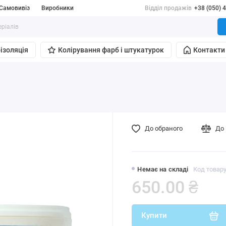
Самовивіз
Виробники
Відділ продажів
+38 (050) 
ізоляція
Колірування фарб і штукатурок
Контакти
До обраного
До 
Немає на складі
Код товару
650.00 ₴
Купити