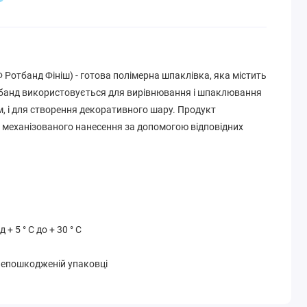
 Ротбанд Фініш) - готова полімерна шпаклівка, яка містить
банд використовується для вирівнювання і шпаклювання
, і для створення декоративного шару. Продукт
 механізованого нанесення за допомогою відповідних
+ 5 ° С до + 30 ° С
в непошкодженій упаковці