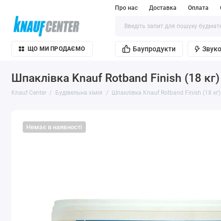
Про нас
Доставка
Оплата
Баупродукти
Звуко
ЩО МИ ПРОДАЄМО
Шпаклівка Knauf Rotband Finish (18 кг)
Knauf Center
Будівельна хімія
Шпаклівка Knauf Rotband Finish (18 кг)
Немає в наявності