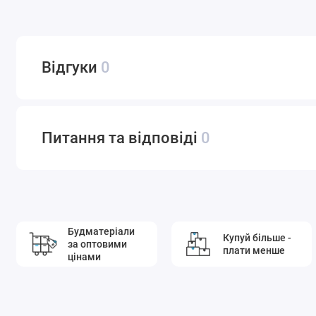
Відгуки
0
Питання та відповіді
0
Будматеріали
Купуй більше -
за оптовими
плати менше
цінами