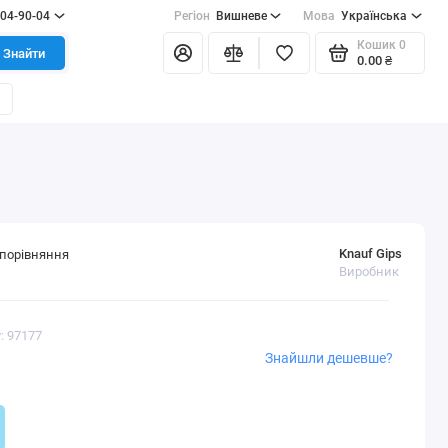
404-90-04
Регіон
Вишневе
Мова
Українська
Кошик
0
Знайти
0.00 ₴
Knauf Gips
порівняння
Виробник
: 97177
Знайшли дешевше?