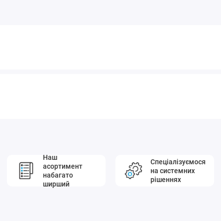
Наш
Спеціалізуємося
асортимент
на системних
набагато
рішеннях
ширший