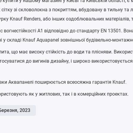
е купити у нашому магазині у Києві та Київській області, 
 сітку зі скловолокна з покриттям, вбудовану в тильну та
ку Knauf Renders, або інших оздоблювальних матеріалів, 
лас вогнестійкості A1 відповідно до стандарту EN 13501. В
і у складі Knauf Aquapanel зовнішньої будівельно-монтажн
лита, що має високу стійкість до води та плісняви. Викори
осуватися до вигинів дизайну, і широко використовується в
вки Аквапанелі поширюється всеосяжна гарантія Knauf.
истовують як у житлових, так і в комерційних проектах.
Березня, 2023