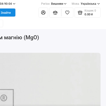
404-90-04
Регіон
Вишневе
Мова
Українська
Кошик
0
Знайти
0.00 ₴
м магнію (MgO)