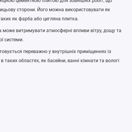
є міцною цементною плитою для зовнішніх робіт, що
 лицьову сторони. Його можна використовувати як
таких як фарба або цегляна плитка.
она може витримувати атмосферні впливи вітру, дощу та
ої системи.
стовується переважно у внутрішніх приміщеннях із
 таких областях, як басейни, ванні кімнати та вологі