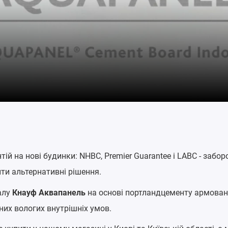
нтій на нові будинки: NHBC, Premier Guarantee і LABC - заб
и альтернативні рішення.
алу
Кнауф Аквапанель
на основі портландцементу армован
них вологих внутрішніх умов.