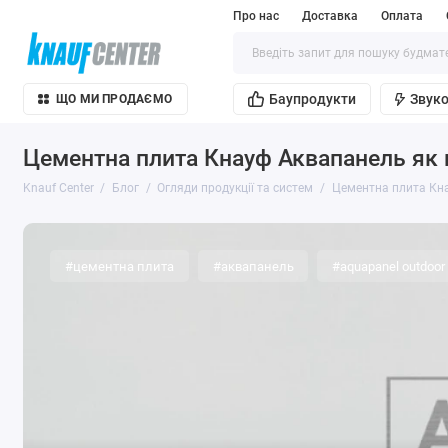
Про нас
Доставка
Оплата
Баупродукти
Звуко
ЩО МИ ПРОДАЄМО
Цементна плита Кнауф Аквапанель як 
Knauf Center
Блог
Огляди продукції та систем
Цементна плита Кна
#цементна плита
#аквапанель
#aquapanel outdoor