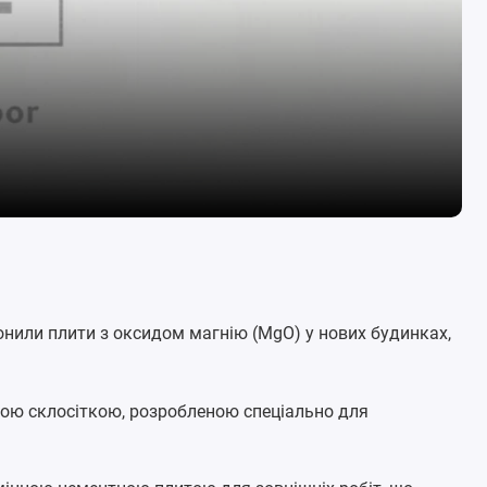
оронили плити з оксидом магнію (MgO) у нових будинках,
ою склосіткою, розробленою спеціально для