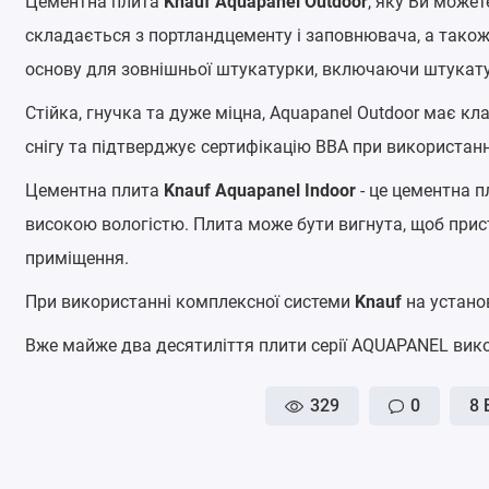
Цементна плита
Knauf Aquapanel Outdoor
, яку Ви может
складається з портландцементу і заповнювача, а також
основу для зовнішньої штукатурки, включаючи штукатур
Стійка, гнучка та дуже міцна, Aquapanel Outdoor має к
снігу та підтверджує сертифікацію BBA при використанн
Цементна плита
Knauf Aquapanel Indoor
- це цементна п
високою вологістю. Плита може бути вигнута, щоб прист
приміщення.
При використанні комплексної системи
Knauf
на устано
Вже майже два десятиліття плити серії AQUAPANEL викор
329
0
8 