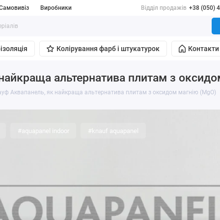
Самовивіз
Виробники
Відділ продажів
+38 (050) 
ізоляція
Колірування фарб і штукатурок
Контакти
найкраща альтернатива плитам з оксидо
уф Аквапанель, як найкраща альтернатива плитам з оксидом магнію (MgO)
#aquapanel indoor
#knauf aquapanel