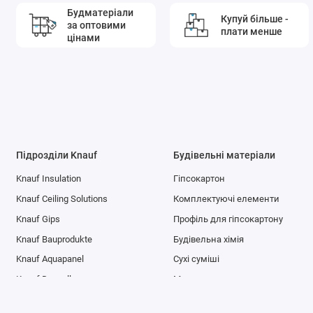
Будматеріали
Купуй більше -
за оптовими
плати менше
цінами
Підрозділи Knauf
Будівельні матеріали
Knauf Insulation
Гіпсокартон
Knauf Ceiling Solutions
Комплектуючі елементи
Knauf Gips
Профіль для гіпсокартону
Knauf Bauprodukte
Будівельна хімія
Knauf Aquapanel
Сухі суміші
Knauf Drywall
Метизи