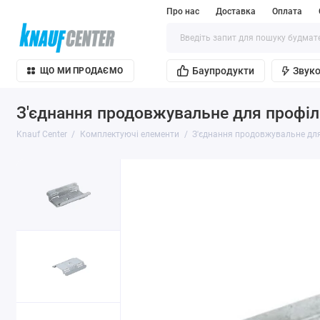
Про нас
Доставка
Оплата
Баупродукти
Звуко
ЩО МИ ПРОДАЄМО
З'єднання продовжувальне для профіл
Knauf Center
Комплектуючі елементи
З'єднання продовжувальне дл