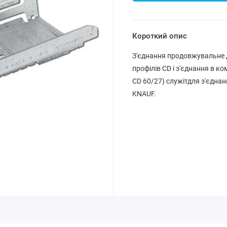
Короткий опис
З'єднання продовжувальне 
профілів CD і з'єднання в ко
CD 60/27) служітдля з'єднан
KNAUF.