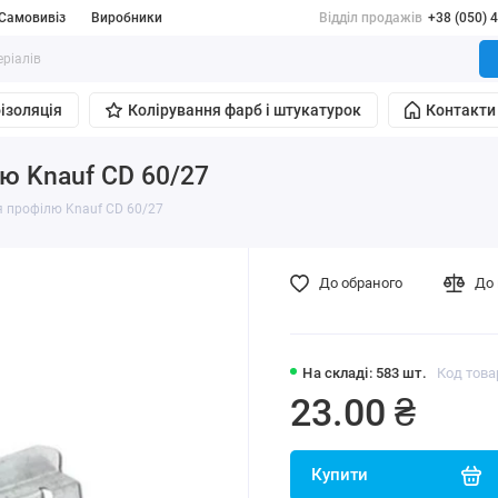
Самовивіз
Виробники
Відділ продажів
+38 (050) 
ізоляція
Колірування фарб і штукатурок
Контакти
ю Knauf CD 60/27
я профілю Knauf CD 60/27
До обраного
До 
На складі: 583 шт.
Код това
23.00 ₴
Купити