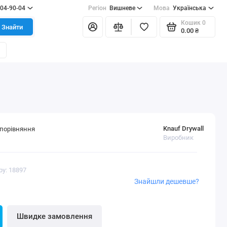
404-90-04
Регіон
Вишневе
Мова
Українська
Кошик
0
Знайти
0.00 ₴
Knauf Drywall
порівняння
Виробник
ру: 18897
Знайшли дешевше?
Швидке замовлення