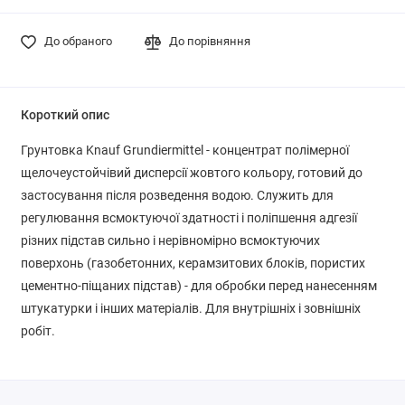
До обраного
До порівняння
Короткий опис
Грунтовка Knauf Grundiermittel - концентрат полімерної
щелочеустойчівий дисперсії жовтого кольору, готовий до
застосування після розведення водою. Служить для
регулювання всмоктуючої здатності і поліпшення адгезії
різних підстав сильно і нерівномірно всмоктуючих
поверхонь (газобетонних, керамзитових блоків, пористих
цементно-піщаних підстав) - для обробки перед нанесенням
штукатурки і інших матеріалів. Для внутрішніх і зовнішніх
робіт.