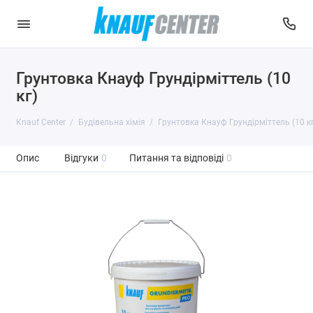
Грунтовка Кнауф Грундірміттель (10
кг)
Knauf Center
Будівельна хімія
Грунтовка Кнауф Грундірміттель (10 кг
Опис
Відгуки
0
Питання та відповіді
0