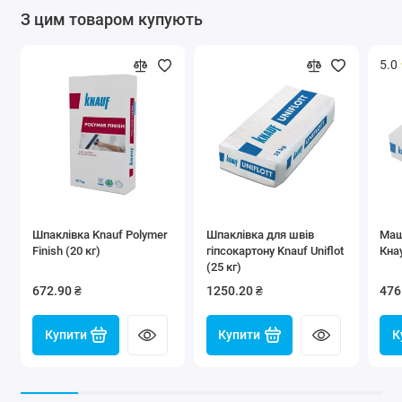
З цим товаром купують
5.0
Шпаклівка Knauf Polymer
Шпаклівка для швів
Маш
Finish (20 кг)
гіпсокартону Knauf Uniflot
Кна
(25 кг)
672.90 ₴
1250.20 ₴
476
Купити
Купити
К