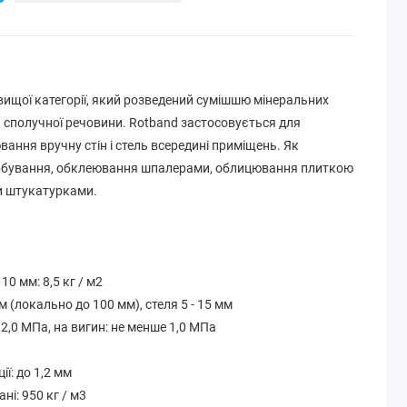
вищої категорії, який розведений сумішшю мінеральних
 сполучної речовини. Rotband застосовується для
ання вручну стін і стель всередині приміщень. Як
рбування, обклеювання шпалерами, облицювання плиткою
и штукатурками.
0 мм: 8,5 кг / м2
м (локально до 100 мм), стеля 5 - 15 мм
 2,0 МПа, на вигин: не менше 1,0 МПа
ї: до 1,2 мм
ні: 950 кг / м3