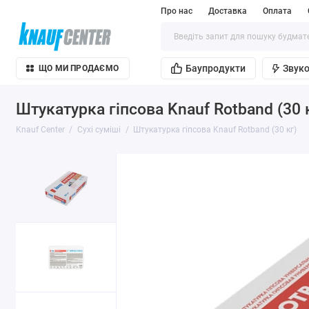
Про нас
Доставка
Оплата
Баупродукти
Звуко
ЩО МИ ПРОДАЄМО
Штукатурка гіпсова Knauf Rotband (30 
Knauf Center
Сухі суміші
Штукатурка гіпсова Knauf Rotband (30 кг)