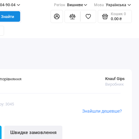
404-90-04
Регіон
Вишневе
Мова
Українська
Кошик
0
Знайти
0.00 ₴
Knauf Gips
порівняння
Виробник
ру: 3045
Знайшли дешевше?
Швидке замовлення