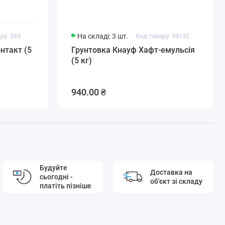
ру: 269
На складі: 3 шт.
Код товару: 98132
нтакт (5
Грунтовка Кнауф Хафт-емульсія
(5 кг)
940.00 ₴
Будуйте
Доставка на
сьогодні -
об'єкт зі складу
платіть пізніше