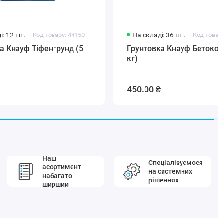
і: 12 шт.
Код товару: 44150
На складі: 36 шт.
Код това
а Кнауф Тіфенгрунд (5
Грунтовка Кнауф Бетоко
кг)
450.00 ₴
Наш
Спеціалізуємося
асортимент
на системних
набагато
рішеннях
ширший