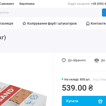
Самовивіз
Виробники
Відділ продажів
+38 (050) 
ізоляція
Колірування фарб і штукатурок
Контакти
кг)
До обраного
До 
На складі: 835 шт.
Код това
539.00 ₴
Купити