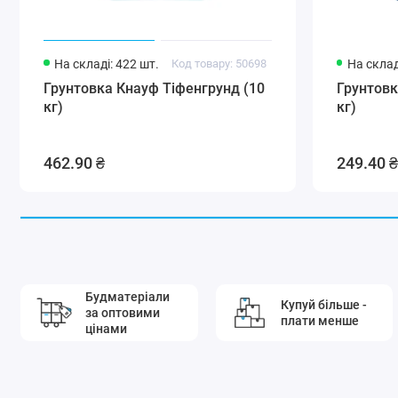
На складі: 422 шт.
Код товару: 50698
На склад
Грунтовка Кнауф Тіфенгрунд (10
Грунтовк
кг)
кг)
462.90 ₴
249.40 ₴
Будматеріали
Купуй більше -
за оптовими
плати менше
цінами