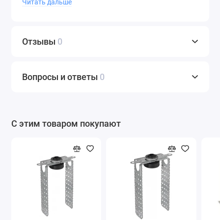
Читать дальше
включая систему "помещение в помещении",
строительство с использованием деревянных
каркасов (даже наружных облицовок, защищенных
Отзывы
0
от погодных воздействий), строительство больниц,
школ, спортивных сооружений, а также в помещениях
с высокой проходимостью и большим потоком
Вопросы и ответы
0
людей, таких как холлы и коридоры. Они также
подходят для создания износостойких,
ударопрочных облицовок и использования в
помещениях с повышенной влажностью, а также для
С этим товаром покупают
качественного жилищного строительства.