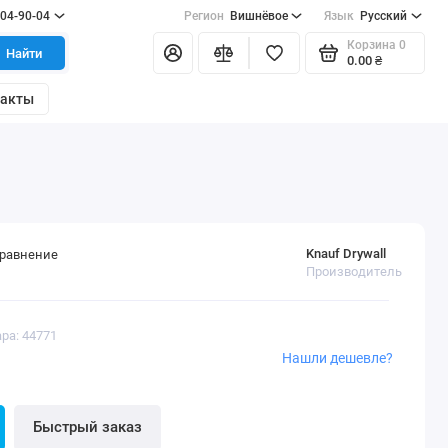
404-90-04
Регион
Вишнёвое
Язык
Русский
Корзина
0
Найти
0.00 ₴
такты
Knauf Drywall
сравнение
Производитель
ра: 44771
Нашли дешевле?
Быстрый заказ