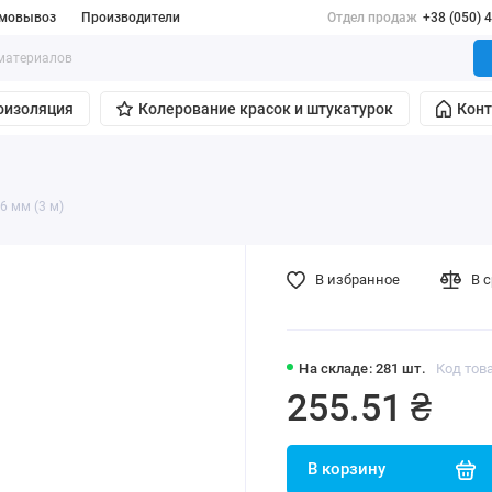
мовывоз
Производители
Отдел продаж
+38 (050) 
оизоляция
Колерование красок и штукатурок
Кон
6 мм (3 м)
В избранное
В 
На складе: 281 шт.
Код това
255.51 ₴
В корзину