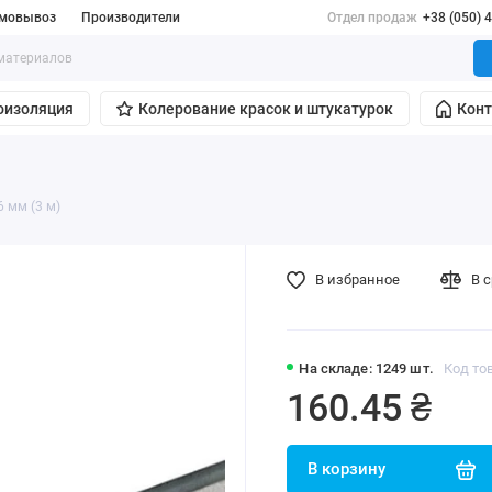
мовывоз
Производители
Отдел продаж
+38 (050) 
оизоляция
Колерование красок и штукатурок
Кон
6 мм (3 м)
В избранное
В 
На складе: 1249 шт.
Код то
160.45 ₴
В корзину