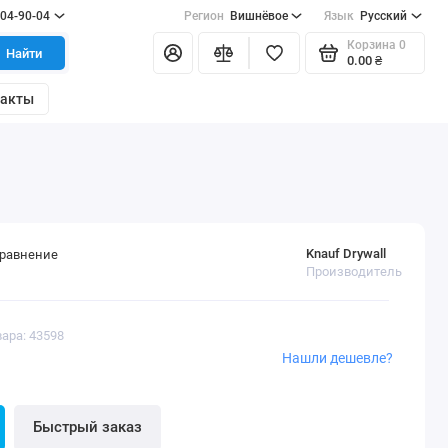
404-90-04
Регион
Вишнёвое
Язык
Русский
Корзина
0
Найти
0.00 ₴
такты
Knauf Drywall
сравнение
Производитель
вара: 43598
Нашли дешевле?
Быстрый заказ