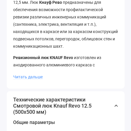
12,5 мм. Люк
Кнауф Рево
предназначены для
обеспечения возможности профилактической
ревизии различных инженерных коммуникаций
(сантехника, электрика, вентиляция и т.п.),
находящихся в каркасе или за каркасом конструкций
подвесных потолков, перегородок, облицовок стен и
коммуникационных шахт.
Ревизионный люк KNAUF Revo
изготовлен из
анодированного алюминиевого каркаса с
откидывающейся и полностью демонтируемой
Читать дальше
внутренней крышкой, алмазной пластиной и само
активирующейся предохранительной защелкой. Обе
части рамы с обратной стороны усилены плоскими
Технические характеристики
стальными уголками. Крышка удерживает
Смотровой люк Knauf Revo 12.5
специальным замком из нержавеющей стали и двумя
(500x500 мм)
стальными шарнирами.
Общие параметры
Спроектировано для всех распространенных