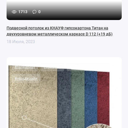
1713
0
Подвесной потолок из КНАУФ гипсокартона Титан на
двухуровневом металлическом каркасе D 112 (+19 дБ)
18 Июля, 2023
#heradesign
#superfine
#акустическая плита
#герадизайн