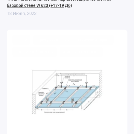
базовой стене W 623 (+17-19 Дб)
18 Июля, 2023
#d 112
#двухуровневый металлический каркас
#подвесной потолок
#гипсокартон титан