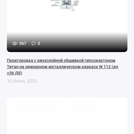
продуктов и систем Knauf для ваших проектов. Следите за
нашими будущими сообщениями и не стесняйтесь
обращаться к нам, если у вас есть какие-либо вопросы или
предложения по будущим темам.
567
0
Перегородка с двухслойной обшивкой гипсокартоном
Титан на одинарном металлическом каркасе W 112 (до
+56 Дб)
18 Июля, 2023
#одноуровневый каркас
#гипсокартон
#подвесной потолок
#Титан